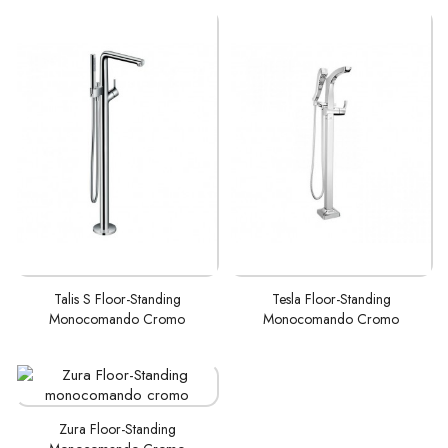
AÑADIR AL
AÑADIR AL
Talis S Floor-Standing
Tesla Floor-Standing
CARRITO
CARRITO
Monocomando Cromo
Monocomando Cromo
AÑADIR AL
Zura Floor-Standing
CARRITO