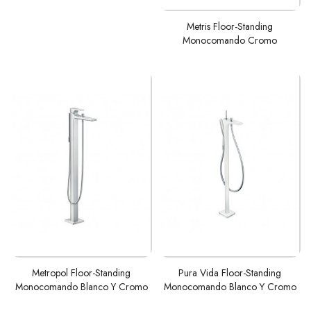
AÑADIR AL
Metris Floor-Standing
CARRITO
Monocomando Cromo
AÑADIR AL
AÑADIR AL
Metropol Floor-Standing
Pura Vida Floor-Standing
CARRITO
CARRITO
Monocomando Blanco Y Cromo
Monocomando Blanco Y Cromo