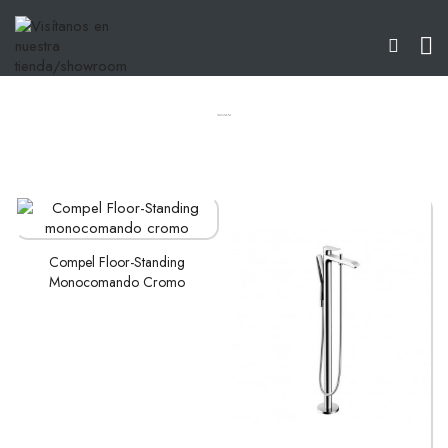

FREE STANDING
Inicio
Productos
Grifería
Tina
Free Standing
AÑADIR AL
Compel Floor-Standing
CARRITO
Monocomando Cromo